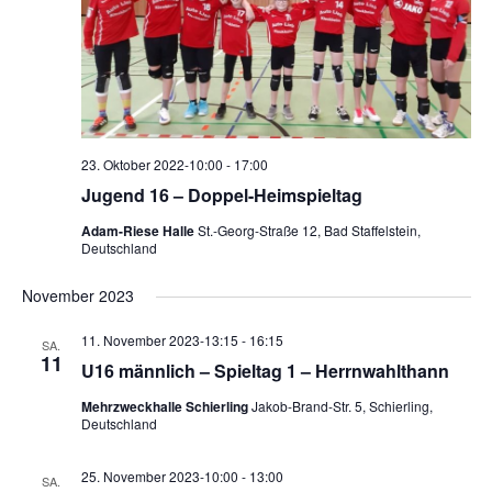
a
a
l
l
t
t
u
u
n
n
g
g
23. Oktober 2022-10:00
-
17:00
e
A
Jugend 16 – Doppel-Heimspieltag
n
n
S
s
Adam-Riese Halle
St.-Georg-Straße 12, Bad Staffelstein,
Deutschland
u
i
c
c
November 2023
h
h
e
t
11. November 2023-13:15
-
16:15
SA.
11
u
e
U16 männlich – Spieltag 1 – Herrnwahlthann
n
n
Mehrzweckhalle Schierling
Jakob-Brand-Str. 5, Schierling,
d
-
Deutschland
A
N
n
a
25. November 2023-10:00
-
13:00
SA.