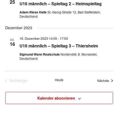
s
v
25
U16 männlich – Spieltag 2 – Heimspieltag
i
i
Adam-Riese Halle
St.-Georg-Straße 12, Bad Staffelstein,
c
g
Deutschland
h
a
t
t
Dezember 2023
e
i
n
o
16. Dezember 2023-14:00
-
17:00
SA.
16
,
n
U16 männlich – Spieltag 3 – Thiersheim
N
Sigmund-Wann Realschule
Nordendstr. 8, Wunsiedel,
a
Deutschland
v
i
g
Vorherige
Heute
Veran
Nächste
a
Veranstaltungen
t
i
Kalender abonnieren
o
n