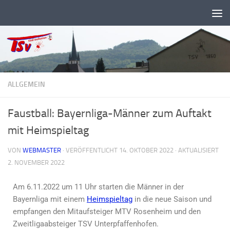
Zum Inhalt springen
ALLGEMEIN
Faustball: Bayernliga-Männer zum Auftakt
mit Heimspieltag
VON
WEBMASTER
· VERÖFFENTLICHT
14. OKTOBER 2022
· AKTUALISIERT
2. NOVEMBER 2022
Am 6.11.2022 um 11 Uhr starten die Männer in der
Bayernliga mit einem
Heimspieltag
in die neue Saison und
empfangen den Mitaufsteiger MTV Rosenheim und den
Zweitligaabsteiger TSV Unterpfaffenhofen.